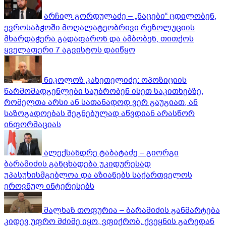
არჩილ გორდულაძე – „ნაცები“ ცდილობენ,
ევროსაბჭოში მოღალატეობრივი რეზოლუციის
მხარდაჭერა გადაფარონ და ამბობენ, თითქოს
ყველაფერი 7 აგვისტოს დაიწყო
ნიკოლოზ კახეთელიძე: ოპოზიციის
წარმომადგენლები საუბრობენ ისეთ საკითხებზე,
რომელთა არსი ან სათანადოდ ვერ გაუგიათ, ან
საზოგადოებას შეგნებულად აწვდიან არასწორ
ინფორმაციას
ალექსანდრე ტაბატაძე – გიორგი
ბარამიძის განცხადება უკიდურესად
უპასუხისმგებლოა და აზიანებს საქართველოს
ეროვნულ ინტერესებს
მალხაზ თოფურია – ბარამიძის განმარტება
კიდევ უფრო მძიმე იყო, ვფიქრობ, ქვეყნის გარედან