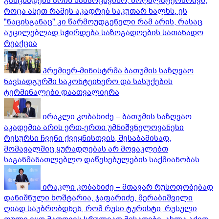
განცხადება არის სამარცხვინო, მოღალატეობრივი,
როცა ასეთ რამეს აკადრებ საკუთარ ხალხს, ეს
"ნაცისგანაც" კი წარმოუდგენელი რამ არის, რასაც
აუცილებლად სჭირდება საზოგადოების სათანადო
რეაქცია
პრემიერ-მინისტრმა ბათუმის საზღვაო
ნავსადგურში საკონტეინერო და სასუქების
ტერმინალები დაათვალიერა
ირაკლი კობახიძე – ბათუმის საზღვაო
აკადემია არის ერთ-ერთი უმნიშვნელოვანესი
რესურსი ჩვენი ქვეყნისთვის, შესაბამისად,
მომავალშიც ყურადღებას არ მოვაკლებთ
საგანმანათლებლო დაწესებულების საქმიანობას
ირაკლი კობახიძე – მთავარ რუსოფობებად
დანიშნული ხოშტარია, ჯაფარიძე, მერაბიშვილი
ღიად საუბრობდნენ, რომ რუსი ტურისტი, რუსული